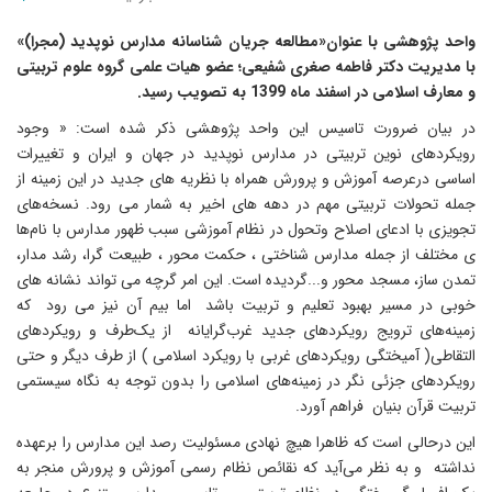
واحد پژوهشی با عنوان«مطالعه جریان شناسانه مدارس نوپدید (مجرا)»
با مدیریت دکتر فاطمه صغری شفیعی؛ عضو هیات علمی گروه علوم تربیتی
و معارف اسلامی در اسفند ماه 1399 به تصویب رسید.
در بیان ضرورت تاسیس این واحد پژوهشی ذکر شده است: « وجود
رویکردهای نوین تربیتی در مدارس نوپدید در جهان و ایران و تغییرات
اساسی درعرصه آموزش و پرورش همراه با نظریه های جدید در این زمینه از
جمله تحولات تربیتی مهم در دهه های اخیر به شمار می رود. نسخه‌های
تجویزی با ادعای اصلاح وتحول در نظام آموزشی سبب ظهور مدارس با نام‌ها
ی مختلف از جمله مدارس شناختی ، حکمت محور ، طبیعت گرا، رشد مدار،
تمدن ساز، مسجد محور و...گردیده است. این امر گرچه می تواند نشانه های
خوبی در مسیر بهبود تعلیم و تربیت باشد اما بیم آن نیز می رود که
زمینه‌های ترویج رویکردهای جدید غرب‌گرایانه از یک‌طرف و رویکردهای
التقاطی( آمیختگی رویکردهای غربی با رویکرد اسلامی ) از طرف دیگر و حتی
رویکردهای جزئی نگر در زمینه‌های اسلامی را بدون توجه به نگاه سیستمی
تربیت قرآن بنیان فراهم آورد.
این درحالی است که ظاهرا هیچ نهادی مسئولیت رصد این مدارس را برعهده
نداشته و به نظر می‌آید که نقائص نظام رسمی آموزش و پرورش منجر به