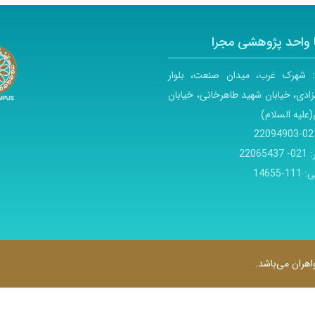
 واحد پژوهشی مجرا
:
شهرک غرب، میدان صنعت، بلوار
ادی، خیابان شهید طاهرخانی، خیابان
(علیه السلام)
021-22094
:
021- 22065437
ی:
111-14655
هران می‌باشد.