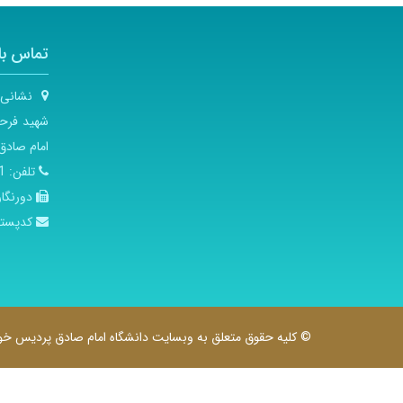
تماس با
نشانی
شهید فرحز
امام صادق
تلفن:
903
دورنگار
کدپست
© کلیه حقوق متعلق به وبسایت دانشگاه امام صادق پردیس خوا